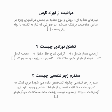
مراقبت از نوزاد نارس
نیازهای تغذیه­ ای : روش و نوع تغذیه در بخش مراقبت­های ویژه بر
اساس صلاحدید پزشک می­باشد. در صورتی که نیاز به تغذیه با لوله
بینی-معده
[…]
تشنج نوزادی چیست ؟
ارزیابی بیمار شامل : 1- گرفتن شرح حال دقیق 2- معاینه کامل
3- انجام آزمایش خون مانند قند ، کلسیم ، منیزیم ، و سدیم 4-
[…]
سندرم زجر تنفسی چیست ؟
سندرم زجر تنفسی چگونه تشخیص داده می شود؟ برای کمک به
تعیین علت مشکلات تنفسی آزمایشات خاصی وجود دارد.این
آزمایشات عبارتند از:معاینه توسط پزشک متخصصکشت خونآزمایش
[…]