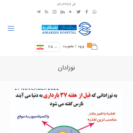
031-32929
0
ورود / عضویت
FA
نوزادان