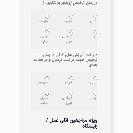
در زمان ترخیص (ویلچر،برانکاردو…)
عالی
خوب
متوسط
بد
غیرقابل
نظری
قبول
ندارم
دریافت آموزش های کافی در زمان
ترخیص جهت مراقبت درمنزل و مراجعات
بعدی
عالی
خوب
متوسط
بد
غیرقابل
نظری
قبول
ندارم
ویژه مراجعین اتاق عمل /
زایشگاه