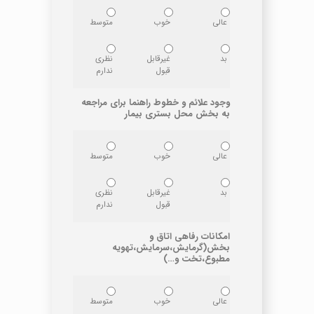
عالی
خوب
متوسط
بد
غیرقابل
نظری
قبول
ندارم
وجود علائم و خطوط راهنما برای مراجعه
به بخش محل بستری بیمار
عالی
خوب
متوسط
بد
غیرقابل
نظری
قبول
ندارم
امکانات رفاهی اتاق و
بخش(گرمایش،سرمایش،تهویه
مطبوع،تخت و…)
عالی
خوب
متوسط