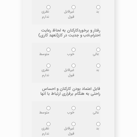
بد
غیرقابل
نظری
قبول
ندارم
رفتار و برخوردکارکنان به لحاظ رعایت
احترام،ادب و جدیت در کار(تعهد کاری)
عالی
خوب
متوسط
بد
غیرقابل
نظری
قبول
ندارم
قابل اعتماد بودن کارکنان و احساس
راحتی به هنگام برقراری ارتباط با آنها
عالی
خوب
متوسط
بد
غیرقابل
نظری
قبول
ندارم