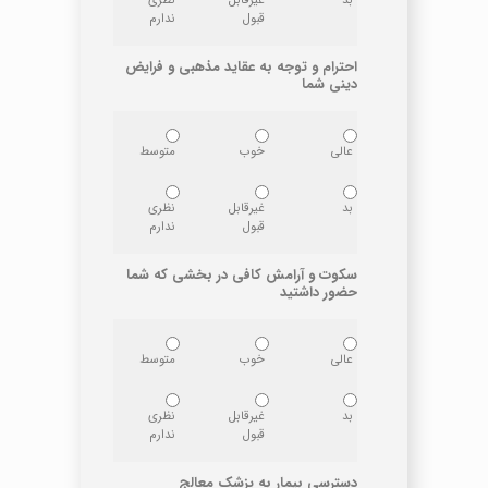
قبول
ندارم
احترام و توجه به عقاید مذهبی و فرایض
دینی شما
عالی
خوب
متوسط
بد
غیرقابل
نظری
قبول
ندارم
سکوت و آرامش کافی در بخشی که شما
حضور داشتید
عالی
خوب
متوسط
بد
غیرقابل
نظری
قبول
ندارم
دسترسی بیمار به پزشک معالج