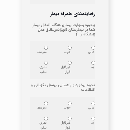
رضایتمندی همراه بیمار
برخورد ومهارت بیماربر هنگام انتقال بیمار
شما در بیمارستان (اورژانس،اتاق عمل
زایشگاه و…)
عالی
خوب
متوسط
بد
غیرقابل
نظری
قبول
ندارم
نحوه برخورد و راهنمایی پرسنل نگهبانی و
انتظامات
عالی
خوب
متوسط
بد
غیرقابل
نظری
قبول
ندارم