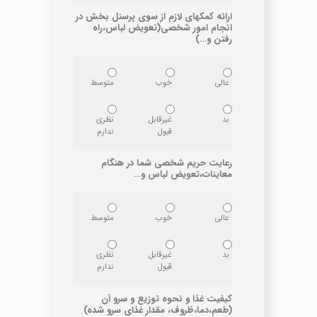
ارائه کمکهای لازم از سوی پرسنل بخش در
انجام امور شخصی(تعویض لباس،راه
رفتن و…)
عالی
خوب
متوسط
بد
غیرقابل
نظری
قبول
ندارم
رعایت حریم شخصی شما در هنگام
معاینات،تعویض لباس و…
عالی
خوب
متوسط
بد
غیرقابل
نظری
قبول
ندارم
کیفیت غذا و نحوه توزیع و سرو آن
(طعم،دما،ظروف، مقدار غذای سرو شده)