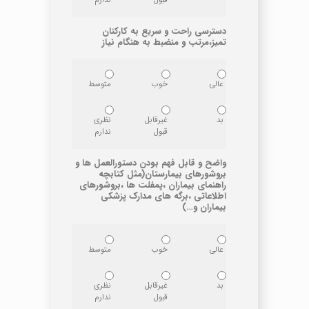
قبول
ندارم
دسترسی راحت و سریع به کارکنان
تمیز،مرتب و منضبط به هنگام نیاز
عالی
خوب
متوسط
بد
غیرقابل
نظری
قبول
ندارم
واضح و قابل فهم بودن دستورالعمل ها و
بروشورهای بیمارستان(مثل کتابچه
راهنمای بیماران ،پمفلت ها ،بروشورهای
اطلاعاتی ،برگه های مدارک پزشکی
بیماران و…)
عالی
خوب
متوسط
بد
غیرقابل
نظری
قبول
ندارم