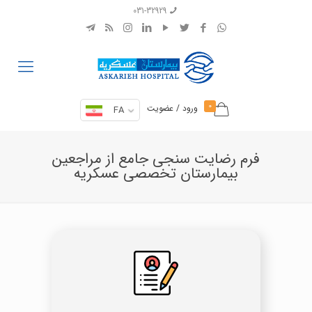
031-32929
0
ورود / عضویت
FA
فرم رضایت سنجی جامع از مراجعین
بیمارستان تخصصی عسکریه