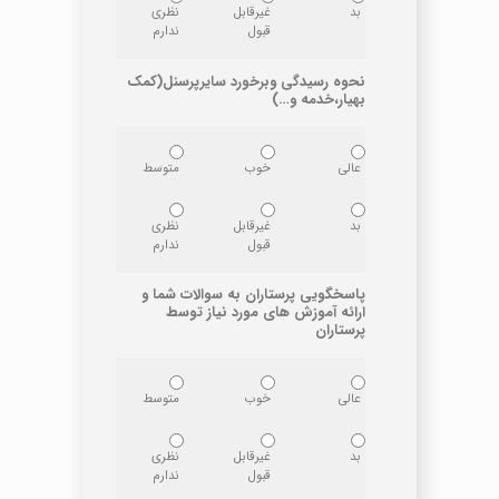
بد
غیرقابل
نظری
قبول
ندارم
نحوه رسیدگی وبرخورد سایرپرسنل(کمک
بهیار،خدمه و…)
عالی
خوب
متوسط
بد
غیرقابل
نظری
قبول
ندارم
پاسخگویی پرستاران به سوالات شما و
ارائه آموزش های مورد نیاز توسط
پرستاران
عالی
خوب
متوسط
بد
غیرقابل
نظری
قبول
ندارم