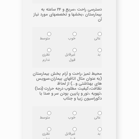
دسترسی راحت ،سریع و 24 ساعته به
بیمارستان ،بخشها و تخصصهای مورد نیاز
آن
عالی
خوب
متوسط
بد
غیرقابل
نظری
قبول
ندارم
محیط تمیز ،راحت و آرام بخش بیمارستان
(به عنوان مثال اتاقهای بیماران،سرویس
های بهداشتی و…) از لحاظ
نظافت،کیفیت مطلوب درجه حرارت (دما)
،تهویه ،نور و پایین بودن سر و صدا با
دکوراسیون زیبا و جذاب
عالی
خوب
متوسط
بد
غیرقابل
نظری