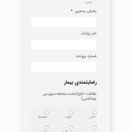
نمایند.
بخش بستری
*
نام پزشک
شماره پرونده
رضایتمندی بیمار
نظافت اتاق(تخت،ملحفه،سرویس
بهداشتی)
عالی
خوب
متوسط
بد
غیرقابل
نظری