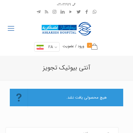
031-32929
0
ورود / عضویت
FA
آنتی بیوتیک تجویز
هیچ محصولی یافت نشد.