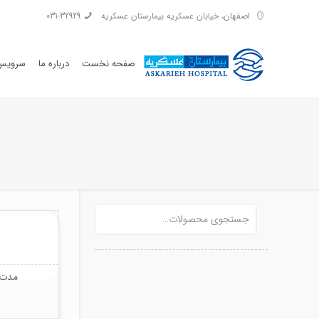
اصفهان، خیابان عسکریه بیمارستان عسکریه
031-32929
صفحه نخست
درباره ما
سرویس 
مدت ز