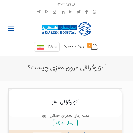
031-32929
0
ورود / عضویت
FA
آنژیوگرافی عروق مغزی چیست؟
آنژیوگرافی مغز
مدت زمان بستری: حداقل 1 روز
ارسال مدارک