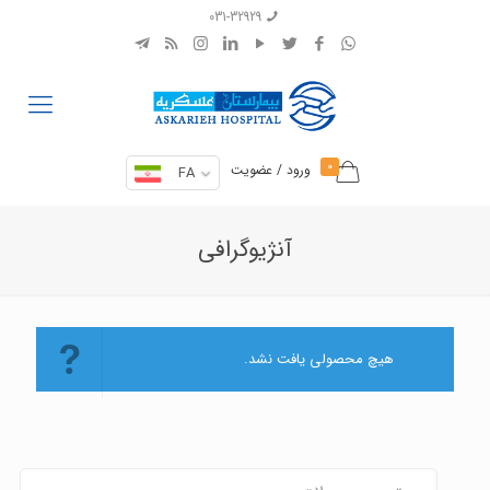
031-32929
0
ورود / عضویت
FA
آنژیوگرافی
هیچ محصولی یافت نشد.