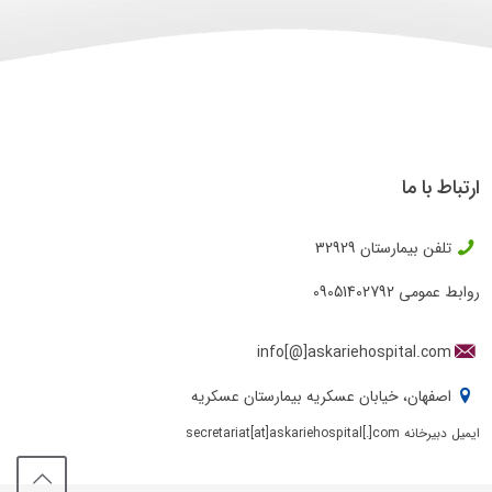
ارتباط با ما
تلفن بیمارستان
32929
روابط عمومی
09051402792
info[@]askariehospital.com
اصفهان، خیابان عسکریه بیمارستان عسکریه
ایمیل دبیرخانه secretariat[at]askariehospital[.]com