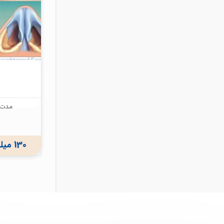
مدت ز
130 میلیون ریال