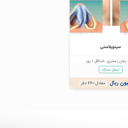
سپتوپلاستی
مان بستری: حداقل 1 روز
ارسال مدارک
معادل:440 دلار