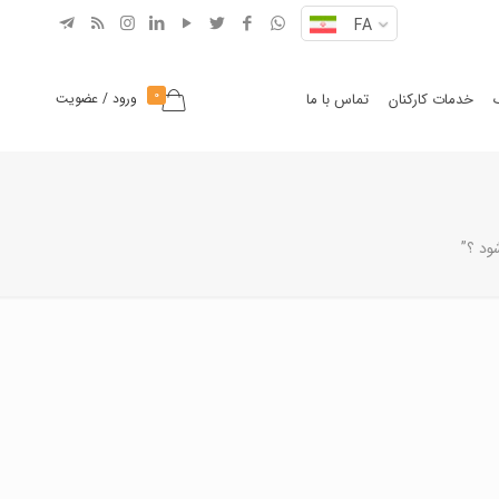
FA
0
خدمات کارکنان
تماس با ما
ورود / عضویت
د ؟”