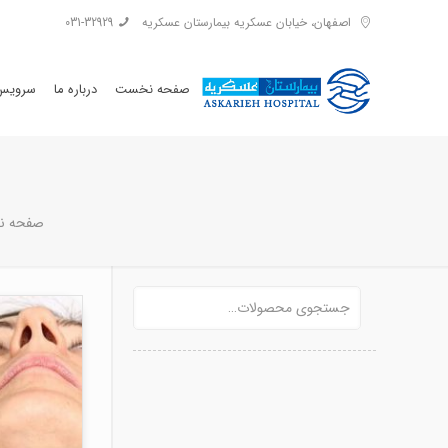
اصفهان، خیابان عسکریه بیمارستان عسکریه
031-32929
صفحه نخست
درباره ما
سرویس 
صفحه 