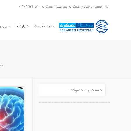
اصفهان، خیابان عسکریه بیمارستان عسکریه
031-32929
صفحه نخست
درباره ما
سرویس 
صف