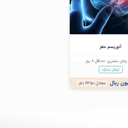
آنوریسم مغز
مان بستری: حداقل 8 روز
ارسال مدارک
معادل:4350 دلار