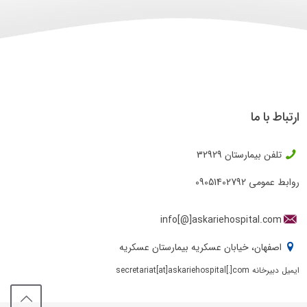
ارتباط با ما
تلفن بیمارستان
32929
روابط عمومی
09051402792
info[@]askariehospital.com
اصفهان، خیابان عسکریه بیمارستان عسکریه
ایمیل دبیرخانه secretariat[at]askariehospital[.]com