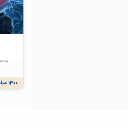
مدت ز
1300 میلیون ریال