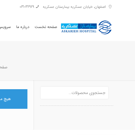
اصفهان، خیابان عسکریه بیمارستان عسکریه
031-32929
صفحه نخست
درباره ما
سرویس 
صفح
هیچ مح