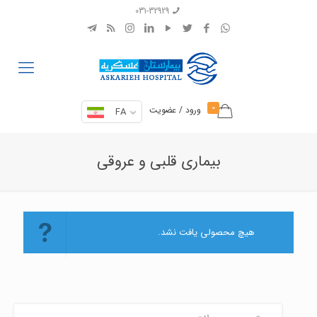
031-32929
0
ورود / عضویت
FA
بیماری قلبی و عروقی
هیچ محصولی یافت نشد.