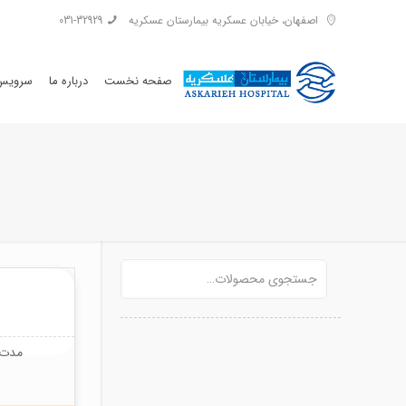
اصفهان، خیابان عسکریه بیمارستان عسکریه
031-32929
صفحه نخست
درباره ما
سرویس 
مدت ز