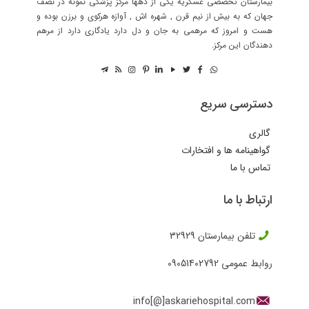
بیمارستان تخصصی عسکریه یکی از دهها مرکز پزشکی نمونه در نصف
جهان که به بیش از نیم قرن , شهره اش , آوازه هرکوی و برزن بوده و
هست و امروز که مرهمی به جان و دل دارد یادگاری دارد از مرهم
دهندگان این مرکز.
دسترسی سریع
گالری
گواهینامه ها و افتخارات
تماس با ما
ارتباط با ما
تلفن بیمارستان
32929
روابط عمومی
09051402792
info[@]askariehospital.com