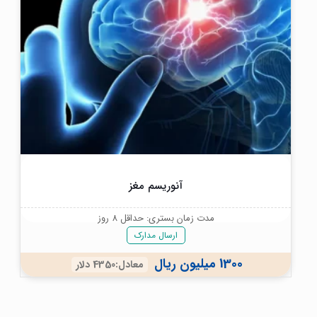
آنوریسم مغز
مدت زمان بستری: حداقل 8 روز
ارسال مدارک
1300 میلیون ریال
معادل:4350 دلار