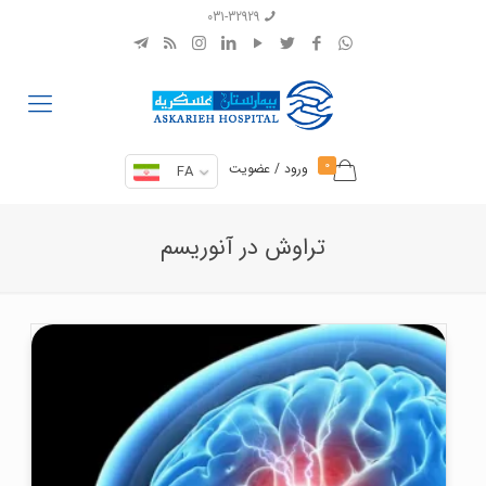
031-32929
0
ورود / عضویت
FA
تراوش در آنوریسم