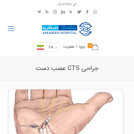
031-32929
0
ورود / عضویت
FA
جراحی CTS عصب دست