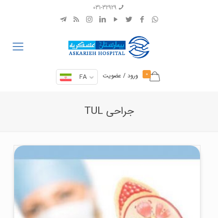
031-32929
0
ورود / عضویت
FA
جراحی TUL