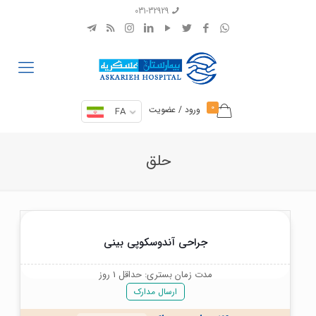
031-32929
0
ورود / عضویت
FA
حلق
جراحی آندوسکوپی بینی
مدت زمان بستری: حداقل 1 روز
ارسال مدارک