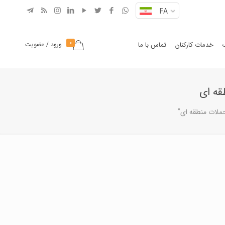
FA
0
خدمات کارکنان
تماس با ما
ورود / عضویت
قه ای
ملات منطقه ای”