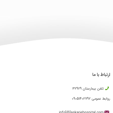
ارتباط با ما
تلفن بیمارستان
32929
روابط عمومی
09051402792
info[@]askariehospital.com