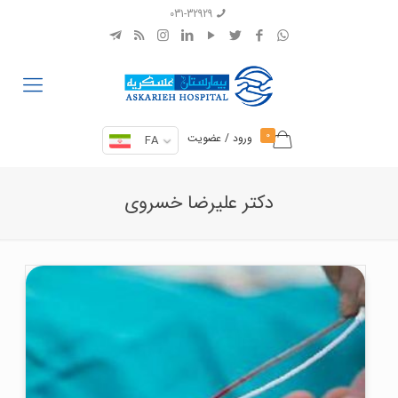
031-32929
0
ورود / عضویت
FA
دکتر علیرضا خسروی