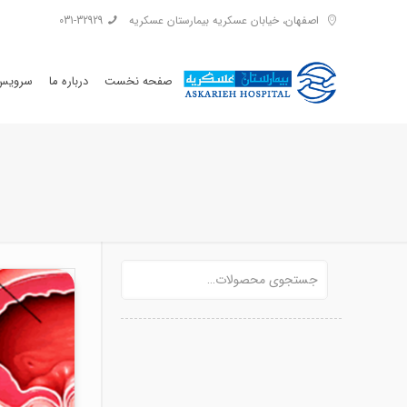
اصفهان، خیابان عسکریه بیمارستان عسکریه
031-32929
صفحه نخست
درباره ما
سرویس 