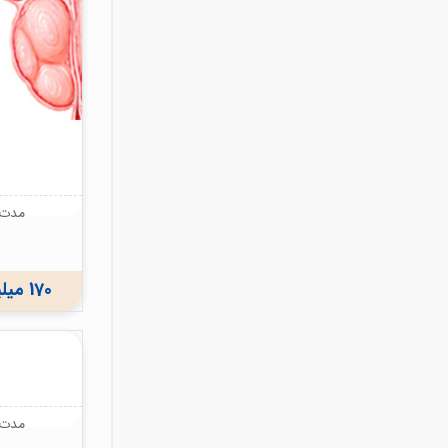
مدت ز
170 میلیون ریال
مدت ز