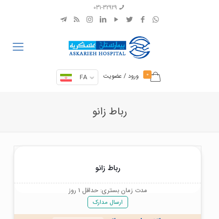
031-32929
0
ورود / عضویت
FA
رباط زانو
رباط زانو
مدت زمان بستری: حداقل 1 روز
ارسال مدارک