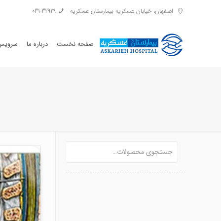
اصفهان، خیابان عسکریه بیمارستان عسکریه
031-32929
صفحه نخست
درباره ما
سرویس 