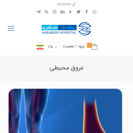
031-32929
0
ورود / عضویت
FA
عروق محیطی