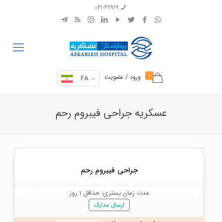
031-32929
0
ورود / عضویت
FA
عسکریه جراحی فیبروم رحم
جراحی فیبروم رحم
مدت زمان بستری: حداقل 1 روز
ارسال مدارک