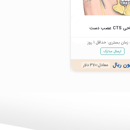
CT عصب دست
مان بستری: حداقل 1 روز
ارسال مدارک
معادل:370 دلار