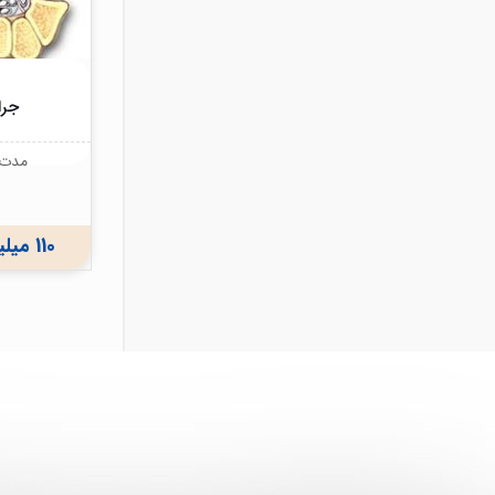
جراحی S
مدت ز
110 میلیون ریال