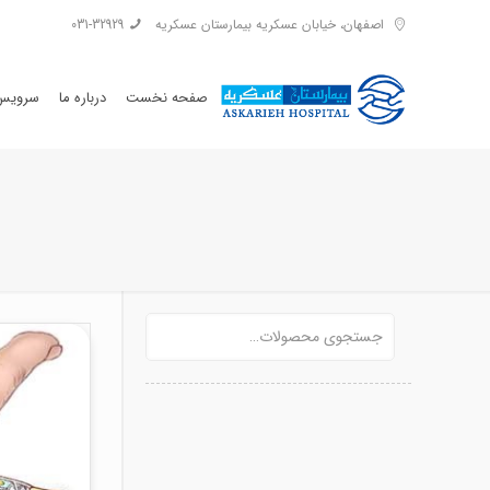
اصفهان، خیابان عسکریه بیمارستان عسکریه
031-32929
صفحه نخست
درباره ما
سرویس 