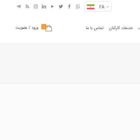
FA
0
خدمات کارکنان
تماس با ما
ورود / عضویت