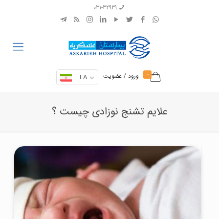
031-32929
0
ورود / عضویت
FA
علایم تشنج نوزادی چیست ؟