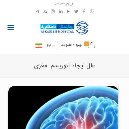
031-32929
0
ورود / عضویت
FA
علل ایجاد آنوریسم مغزی