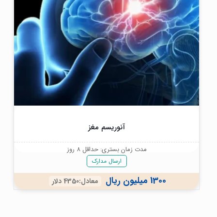
آنوریسم مغز
مدت زمان بستری: حداقل 8 روز
ارسال مدارک
1300 میلیون ریال
معادل:4350 دلار