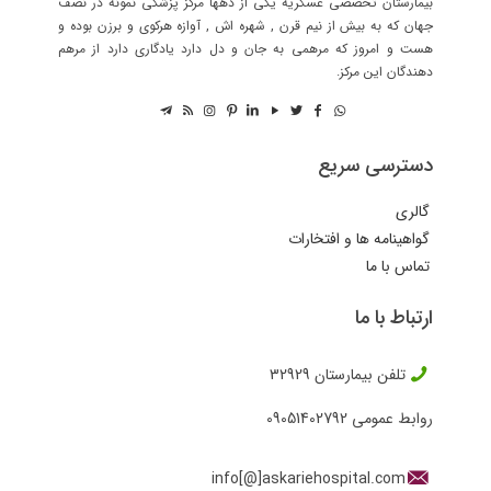
بیمارستان تخصصی عسکریه یکی از دهها مرکز پزشکی نمونه در نصف
جهان که به بیش از نیم قرن , شهره اش , آوازه هرکوی و برزن بوده و
هست و امروز که مرهمی به جان و دل دارد یادگاری دارد از مرهم
دهندگان این مرکز.
دسترسی سریع
گالری
گواهینامه ها و افتخارات
تماس با ما
ارتباط با ما
تلفن بیمارستان
32929
روابط عمومی
09051402792
info[@]askariehospital.com