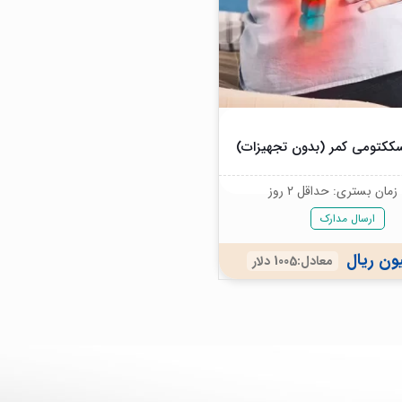
ککتومی کمر (بدون تجهیزات)
مان بستری: حداقل 2 روز
ارسال مدارک
معادل:1005 دلار