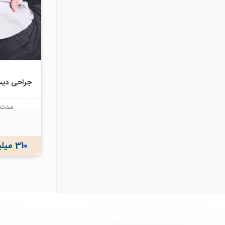
جراحی دیس
مدت ز
310 میلیون ریال