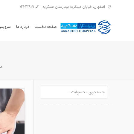
اصفهان، خیابان عسکریه بیمارستان عسکریه
031-32929
صفحه نخست
درباره ما
سرویس 
صف