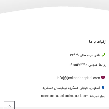
ارتباط با ما
تلفن بیمارستان
32929
روابط عمومی
09051402792
info[@]askariehospital.com
اصفهان، خیابان عسکریه بیمارستان عسکریه
ایمیل دبیرخانه secretariat[at]askariehospital[.]com