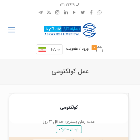
031-32929
0
ورود / عضویت
FA
عمل کولکتومی
کولکتومی
مدت زمان بستری: حداقل 3 روز
ارسال مدارک