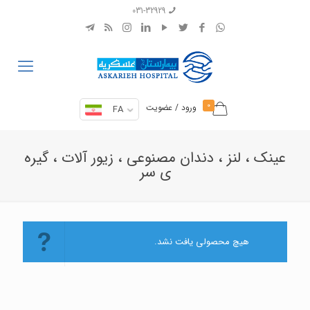
031-32929
0
ورود / عضویت
FA
عینک ، لنز ، دندان مصنوعی ، زیور آلات ، گیره
ی سر
هیچ محصولی یافت نشد.