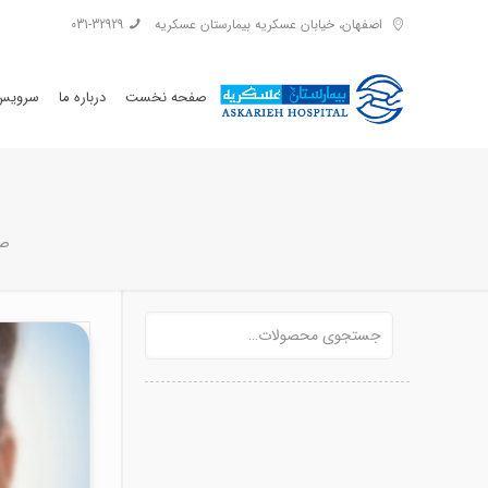
اصفهان، خیابان عسکریه بیمارستان عسکریه
031-32929
صفحه نخست
درباره ما
سرویس 
ص