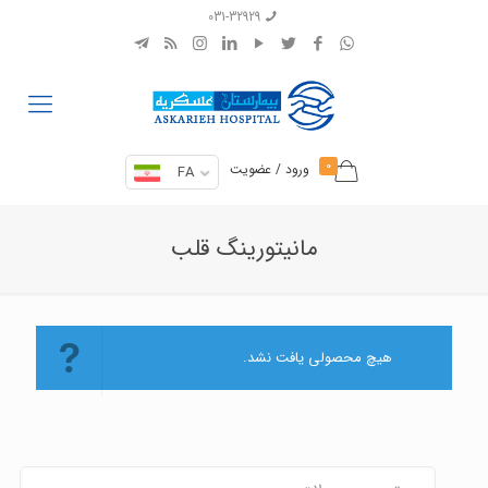
031-32929
0
ورود / عضویت
FA
مانیتورینگ قلب
هیچ محصولی یافت نشد.