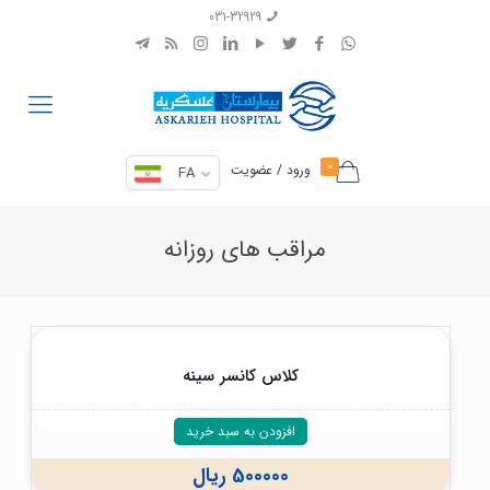
031-32929
0
ورود / عضویت
FA
مراقب های روزانه
کلاس کانسر سینه
افزودن به سبد خرید
500000
ریال