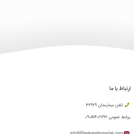
ارتباط با ما
تلفن بیمارستان
32929
روابط عمومی
09051402792
info[@]askariehospital.com