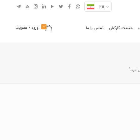
FA
0
خدمات کارکنان
تماس با ما
ورود / عضویت
 درد”