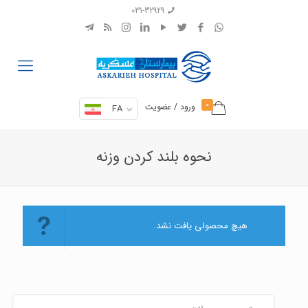
031-32929
0
ورود / عضویت
FA
نحوه بلند کردن وزنه
هیچ محصولی یافت نشد.