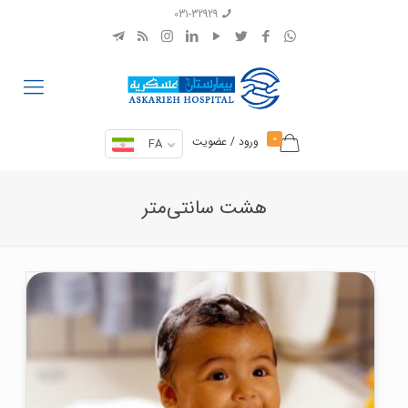
031-32929
0
ورود / عضویت
FA
هشت سانتی‌متر