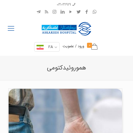
031-32929
0
ورود / عضویت
FA
هموروئیدکتومی