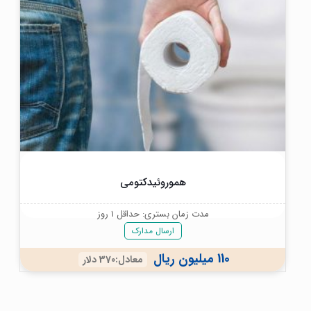
هموروئیدکتومی
مدت زمان بستری: حداقل 1 روز
ارسال مدارک
110 میلیون ریال
معادل:370 دلار