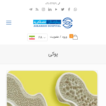
031-32929
0
ورود / عضویت
FA
پوکی