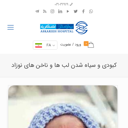
031-32929
0
ورود / عضویت
FA
کبودی و سیاه شدن لب ها و ناخن های نوزاد