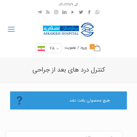
031-32929
0
ورود / عضویت
FA
کنترل درد های بعد از جراحی
هیچ محصولی یافت نشد.