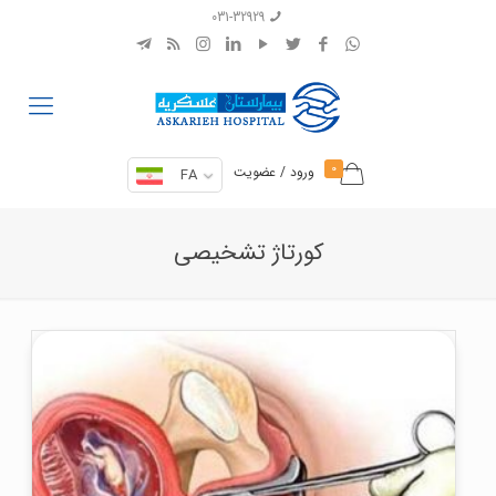
031-32929
0
ورود / عضویت
FA
کورتاژ تشخیصی