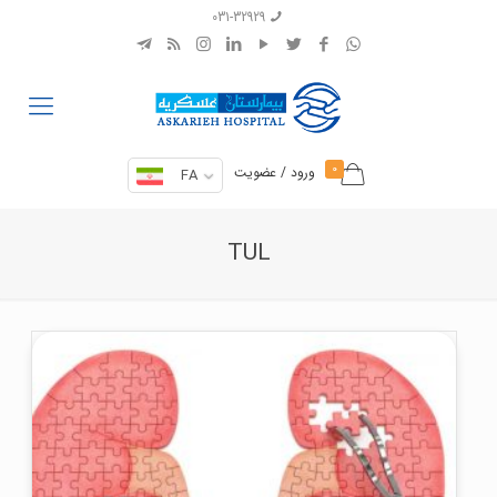
031-32929
0
ورود / عضویت
FA
TUL