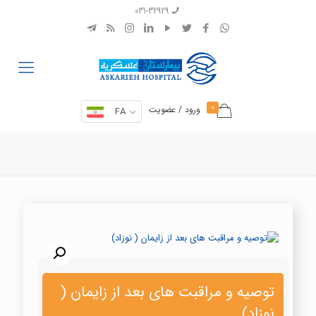
031-32929
0
ورود / عضویت
FA
توصیه و مراقبت های بعد از زایمان (
نوزاد)