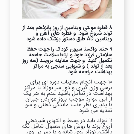
8 قطره مولتی ویتامین از روز پانزذهم بعد از
تولد شروع شود. و قطره های آهن و
ویتامین AD طبق دستور پزشک داده شود
9 حتما واکسنا سیون کودک را جهت حفظ
سلامتی فرزند خود و ارتقا سلامت جامعه
تکمیل کنید و جهت معاینه ترویید (سه روز
بعد از تولد ) و شنوایی سنجی به مراکز
بهداشت مراجعه شود
10 جهت انجام معاینات دوره ای برای
برسی وزن گیری و دور سر نوزاد با مراکز
بهداشت در تعامل باشید عدم به هر یک
از این موارد موجب بروز عوارض جبران
نا پدیری نظر عقب ماندگی ذهنی و سو
تغدیه می شود
11 نوزاد باید در وسط و انتهای شیردهی
آروغ بزند با روش های معمول شامل نگه
داشتن نوزاد روی شانه و یا دمر بر روی