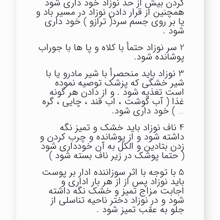
کردن بیش از حد نوزاد خود داری شود
همچنین از قرار دادن نوزاد در مسیر باد و
یا بر روی جسم سرد( ترازو ) خود داری
شود .
2 سر نوزاد حتمأ با کلاه و پا ها با جوراب
پوشانده شود.
3 نوزاد باید منحصرأ با شیر مادرو یا با
شیر خشگی که پزشک توصیه نموده
است تغذیه شود . و از دادن هر گونه
غذا ( آب گوشت ، اب قند ، چایی ، گره
… ) خود داری شود.
4 ناف نوزاد باید خشک و تمیز نگه
داشته شود و از پوشانده و چرب کردن و
زدن بتادین و الکل به آن خودداری شود
( حتما پوشک در زیر ناف بسته شود )
5 با توجه با اثر سوزاننده ادار بر پوست
باید نوزاد پس از از هر بار اداری و
اجابت مزاج تمیز و خشک نگه داشته
شود و در نوزاد دختر ناحیه تناسلی از
جلو به عقب تمیز شود .