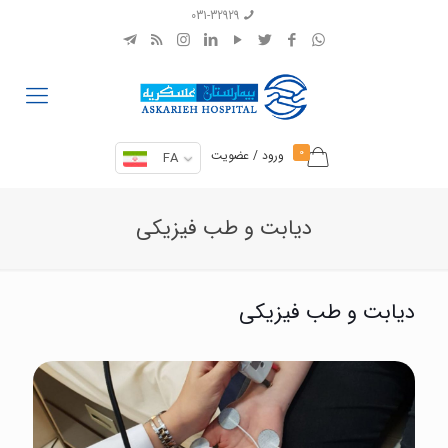
031-32929
0
ورود / عضویت
FA
دیابت و طب فیزیکی
دیابت و طب فیزیکی