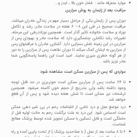
موارد متفرقه مانند : فشار خون بالا ، ایدز و…
مراقبت بعد از زایمان به روش سزارین
دوران پس از زایمان یکی از مراحل بسیار مهم در زندگی مادران می­باشد،
مراقبت صحیح در طی این 8– 6 هفته در سلامت مادر، رشد و تکامل
نوزاد و سلامت خانواده تاثیر گذار است. همچنین نوزاددرطی این مرحله،
تغییرات رشد تکاملی چشمگیری دارد که سلامت مادر و بهبودی پس از
سزارین در این زمینه نقش بسزایی دارد. آشنایی مادران با مراقبت­های پس
از سزارین به ایشان کمک می­کند تا دوران نقاهت پس از سزارین را به دور
از هر گونه خطری سپری نمایند. امید است این راهنما پاسخگویی شما
مادر عزیز باشد .
مواردی که پس از سزارین ممکن است مشاهده شود:
تا 24 ساعت پس از سزارین ممکن است خونریزی در حد قابل توجه
وجود داشته باشد ولی بتدریج از حجم خون کاسته می­شود. همچنین
ترشحات نیز ممکن است تا شش هفته دیده شود و پس از آن قطع
خواهد شد.
درد موضع عمل و درد ناشی از انقباضات رحم در پی شیر دهی ممکن
است احساس شود. این درد به علت برگشت رحم به حالت اولیه قبل از
حاملگی است و قابل تسکین با مسکن تجویز شده توسط پزشک معالج
شماست.
6 تا 8 ساعت بعد از عمل ( با صلاحدید پزشک ) از تخت پایین آمده و راه