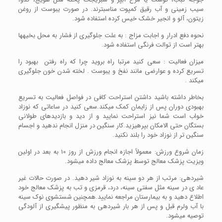
سیب زمینی و آب رقیق کمپوت مناسب­ترند. در صورت یبوست از روغن
زیتون، آلو و انجیر خشک خیس کرده استفاده شود.
نحوه دفع ادرار و اجابت مزاج : به علت جلوگیری از فشار به محل بخیه­ها
بهتر است از توالت فرنگی استفاده شود.
میزان فعالیت : سعی کنید مرتبا راه بروید چرا که راه رفتن بهبود را
تسریع کرده و عوارضی مانند نفخ و یبوست . لخته شدن خون جلوگیری
می­کند .
بخاطر داشته باشید داشتن استراحت کافی در فواصل فعالیت به تسریع
بهبودی دوران پس از زایمان کمک می­کند.سعی کنید در ساعاتی که نوزاد
خواب است شما نیز استراحت نمایید و از دید و بازدیدهای طولانی
بستگان حتی الامکان بپرهیزید.کار سنگین در منزل انجام ندهید و اجسام
سنگین ­تر از نوزاد خود را بلند نکنید.
زمان شروع ورزش: معمولاً اجازه انجام ورزش از روز 10 به بعد در اولین
ویزیت پزشک معالج توسط پزشک معالج داده می­شود.
شیردهی: مرتب از هر دو سینه به نوزاد شیر دهید. در صورت حالات غیر
عاد ی در سینه مثل سفتی سینه، درد، قرمزی و تب به پزشک معالج خود
اطلاع دهید و به بیمارستان مراجعه نمایید.همچنین شستشوی نوک سینه
با آب ولرم قبل و پس از هر بار شیردهی به منظور پیشگیری از آلودگی
توصیه می­شود.