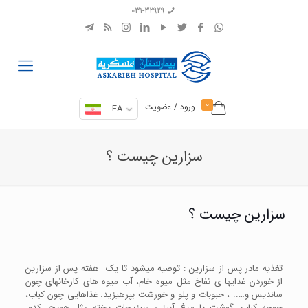
031-32929
0
ورود / عضویت
FA
سزارین چیست ؟
سزارین چیست ؟
تغذیه مادر پس از سزارین : توصیه می­شود تا یک هفته پس از سزارین
از خوردن غذای­ها ی نفاخ مثل میوه خام، آب میوه های کارخانه­ای چون
ساندیس و….. ، حبوبات و پلو و خورشت بپرهیزید. غذاهایی چون کباب،
جوجه کباب، گوشت یا مرغ آب­پز و سبزیجات پخته مثل هویج، کدو،