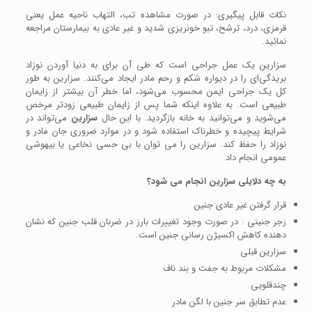
نکات قابل پیگیری: در صورت مشاهده تب، التهاب ناحیه عمل یعنی
قرمزی، درد، ترشح، تبو خونریزی شدید و غیر عادی به بیمارستان مراجعه
نمائید.
سزارین یک عمل جراحی است که طی آن برای به دنیا آوردن نوزاد
بریدگی‌ای را در دیواره شکم و رحم مادر ایجاد می‌کنند. سزارین به طور
کل یک جراحی ایمن محسوب می‌شود، اما خطر آن بیشتر از زایمان
طبیعی است. به علاوه اینکه شما پس از زایمان طبیعی زود‌تر مرخص
می‌شوید و می‌توانید به خانه بازگردید. با این حال
سزارین
می‌تواند در
شرایط پیچیده و خطرناک استفاده شود و در موارد ضروری جان مادر و
نوزاد را حفظ کند. سزارین را می توان با بی حسی نخاعی یا بیهوشی
عمومی انجام داد.
به چه دلایلی سزارین انجام می شود؟
قرار گرفتن غیر عادی جنین
زجر جنینی : در صورت وجود تغییرات بارز در ضربان قلب جنین که نشان
دهنده کاهش اکسیژن رسانی جنین است.
سزارین قبلی
مشکلات مربوط به جفت و بند ناف
چندقلویی
عدم تطابق سر جنین با لگن مادر