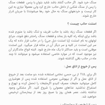
سنگ خرد شود. اگر حالب گشاد باشد شاید بتوان با پنس قطعات سنگ
را پس از سنگ شکنی از داخل حالب خارج کرد ولی معمولأ نیازی به این
کار نیست و خرده­های سنگ به حال خود رها می­شوندتا با جریان ادرار
خارج شوند.
استنت حالب چیست ؟
اگر قطعات سنگ زیاد باشد یا حالب ظریف و تنگ باشد یا متورم شده
باشد برای اینکه راه کلیه باز بماند و قطعات سنگ راحت­تر دفع شوند، جراح
لوله­ای به نام استنت (یا استنت دبل جی) را در حالب قرار داده که یک
سر این استنت در کلیه و سر دیگر آن در مثانه قرار می­گیرد. این استنت
موقتی است و باید حداکثر تا یک ماه خارج شود. البته انواع ماندگارتر آن
نیز موجود است که در موارد خاصی استفاده می­شود و می­توانند تا چند
ماه در حالب باقی گذاشته شوند.
پس از خروج از اتاق عمل :
اگر برای TUL از بی­ حسی نخاعی استفاده شده ،دو ساعت بعد از خروج
از اتاق عمل و اگر از بی­هوشی عمومی استفاده شده پس از هوشیاری
کامل می­توانید مایعات مصرف کنیدو اگرمایعات را تحمل کرده و تهوع و
استفراغ نداشتید غذاهای معمولی را شروع کنید. اگر مشکلی وجود
نداشته باشد، عصر همان روز یا صبح روز بعد از بیمارستان ترخیص
خواهید شد.
پس از ترخیص از بیمارستان :