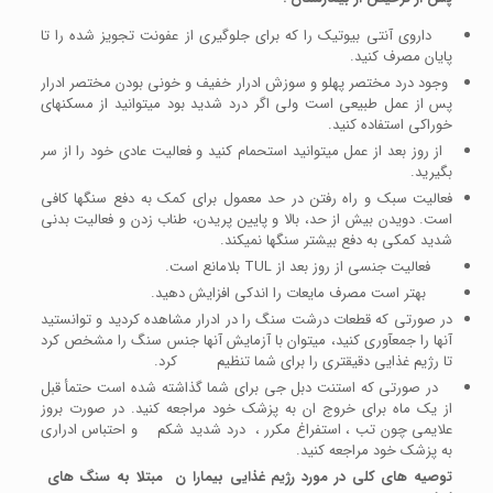
داروی آنتی بیوتیک را که برای جلوگیری از عفونت تجویز شده را تا
پایان مصرف کنید.
وجود درد مختصر پهلو و سوزش ادرار خفیف و خونی بودن مختصر ادرار
پس از عمل طبیعی است ولی اگر درد شدید بود می­توانید از مسکن­های
خوراکی استفاده کنید.
از روز بعد از عمل می­توانید استحمام کنید و فعالیت عادی خود را از سر
بگیرید.
فعالیت سبک و راه رفتن در حد معمول برای کمک به دفع سنگ­ها کافی
است. دویدن بیش از حد، بالا و پایین پریدن، طناب زدن و فعالیت بدنی
شدید کمکی به دفع بیش­تر سنگ­ها نمی­کند.
فعالیت جنسی از روز بعد از TUL بلامانع است.
بهتر است مصرف مایعات را اندکی افزایش دهید.
در صورتی که قطعات درشت سنگ را در ادرار مشاهده کردید و توانستید
آن­ها را جمع­آوری کنید، می­توان با آزمایش آن­ها جنس سنگ را مشخص کرد
تا رژیم غذایی دقیق­تری را برای شما تنظیم کرد.
در صورتی که استنت دبل جی برای شما گذاشته شده است حتمأ قبل
از یک ماه برای خروج ان به پزشک خود مراجعه کنید. در صورت بروز
علایمی چون تب ، استفراغ مکرر ، درد شدید شکم و احتباس ادراری
به پزشک خود مراجعه کنید.
توصیه های کلی در مورد رژیم غذایی بیمارا ن مبتلا به سنگ های