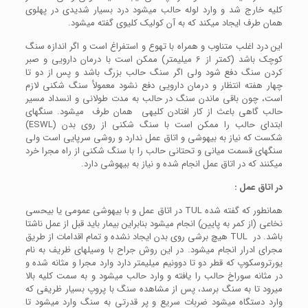
کلیه خارج شد و وارد لوله حالب می­شود درد بسیار شدیدی در پهلوی
همان طرف ایجاد می­کند که به آن کولیک کلیوی گفته می­شود.
این درد اغلب متناوب و همراه با تهوع و استفراغ است و اگر اندازه سنگ
کوچک باشد (کمتر از 6 میلیمتر) ممکن است با درمان دارویی و صبر
کردن سنگ دفع شود ولی اگر سنگ حالب بزرگ باشد و پس از دو تا
چهار هفته انتظار و درمان دارویی دفع نشود معمولأ سنگ شکنی لازم
است، چون باقی ماندن سنگ در حالب به مدت طولانی و انسداد مسیر
حالب گاهی باعث از کار افتادن کلیه­ی همان طرف می­شود. سنگ­های
ابتدای حالب را ممکن است با سنگ شکنی از روی بدن (ESWL)
شکست که نیاز به بی­هوشی و اتاق عمل ندارد و روشی سرپایی است ولی
سنگ­های قسمت میانی و تحتانی حالب را با سنگ شکنی از راه مجرا خرد
می­کنند که در اتاق عمل انجام شده و نیاز به بی­هوشی دارد.
در اتاق عمل :
همانطور که گفته شده TUL در اتاق عمل و با بی­هوشی عمومی یا بی­حسی
نخاعی (از کمر به پایین) انجام می­شود بنابراین بیمار باید قبل از عمل ناشتا
باشد. در TUL هیچ برشی روی بدن ایجاد نشده و تمام اقدامات از طریق
مجرای ادرار انجام می­شود. در این روش جراح با وسیله­ای ظریف به نام
یورتروسکوپ که قطر دو تا دوونیم میلیمتر دارد وارد مجرا و مثانه شده و
در مثانه سوراخ حالب را یافته و وارد حالب می­شود و به سمت کلیه بالا
می­رود تا به سنگ برسد، پس از مشاهده سنگ با پروپ بسیار ظریفی که
وارد دستگاه می­شود ضربات سریع و پر قدرتی به سنگ وارد می­شود تا