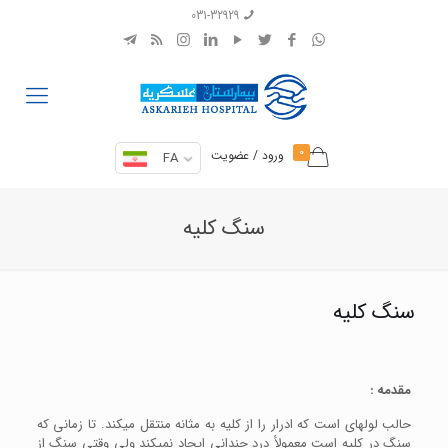
031-32929
0
ورود / عضویت
FA
سنگ کلیه
سنگ کلیه
مقدمه :
حالب لوله­ای است که ادرار را از کلیه به مثانه منتقل می­کند. تا زمانی که
سنگ در کلیه است معمولأ درد چندانی ایجاد نمی­کند ولی وقتی سنگ از