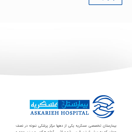
بیمارستان تخصصی عسکریه یکی از دهها مرکز پزشکی نمونه در نصف
جهان که به بیش از نیم قرن , شهره اش , آوازه هرکوی و برزن بوده و