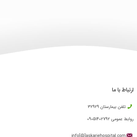
ارتباط با ما
تلفن بیمارستان
32929
روابط عمومی
09051402792
info[@]askariehospital.com