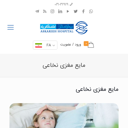
031-32929
0
ورود / عضویت
FA
مایع مغزی نخاعی
مایع مغزی نخاعی