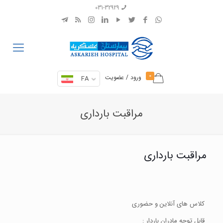
031-32929
0
ورود / عضویت
FA
مراقبت بارداری
مراقبت بارداری
کلاس های آنلاین و حضوری
قابل توجه مادران باردار :