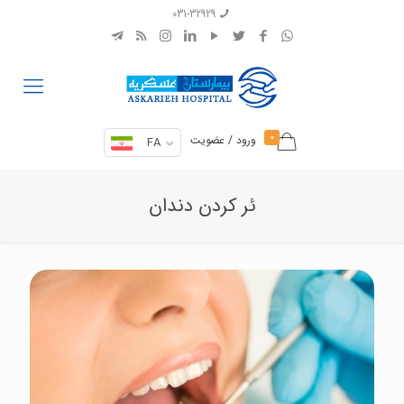
031-32929
0
ورود / عضویت
FA
ئر کردن دندان