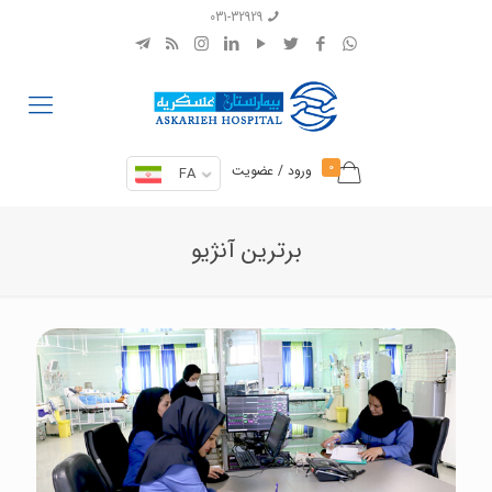
031-32929
0
ورود / عضویت
FA
برترین آنژیو